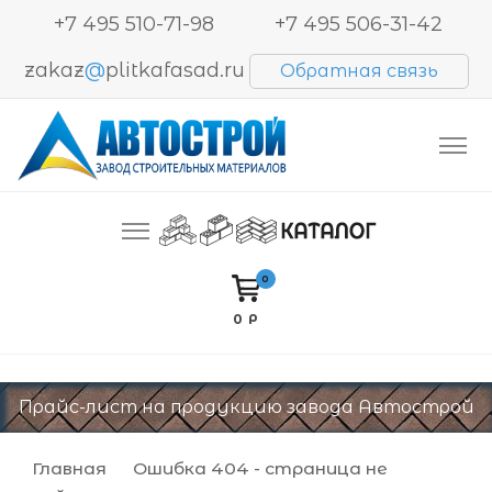
+7 495 510-71-98
+7 495 506-31-42
zakaz
@
plitkafasad.ru
Обратная связь
Производство и продажа тротуарной плитки,
Автострой. Завод строительных материалов
блоков BESSER, кирпича
0
0 Р
Прайс-лист на продукцию завода Автострой
Главная
Ошибка 404 - страница не