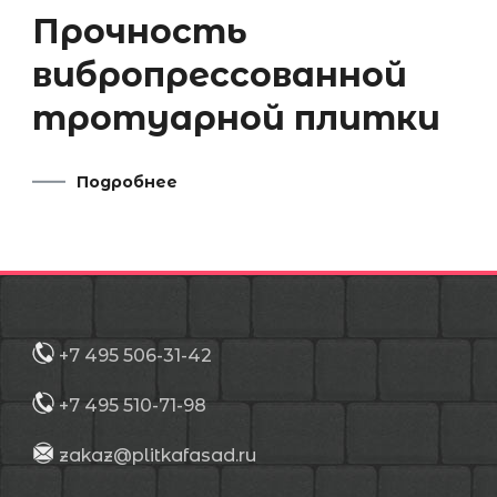
Прочность
вибропрессованной
тротуарной плитки
Подробнее
+7 495 506-31-42
+7 495 510-71-98
zakaz@plitkafasad.ru