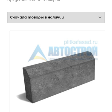
Представлено 10 товаров
Полный
Цвет
Бежевый
Белый
Желтый
Коричневый
Красный
Оранжевый
Серый
Черный