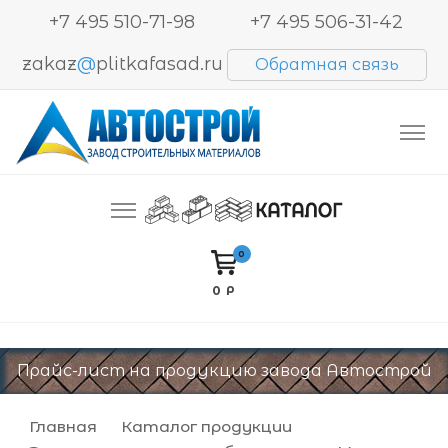
+7 495 510-71-98
+7 495 506-31-42
zakaz
@
plitkafasad.ru
Обратная связь
Производство и продажа тротуарной плитки,
Автострой. Завод строительных материалов
блоков BESSER, кирпича
0
0 Р
Прайс-лист на продукцию завода Автострой
Главная
Каталог продукции