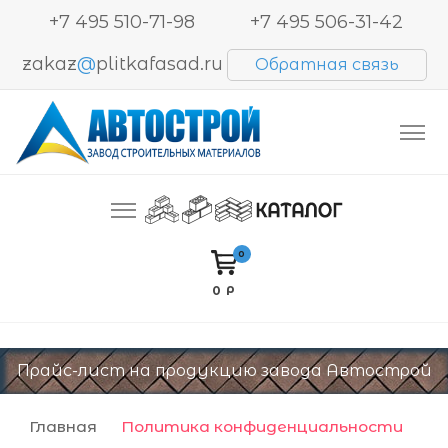
+7 495 510-71-98
+7 495 506-31-42
zakaz
@
plitkafasad.ru
Обратная связь
Производство и продажа тротуарной плитки,
Автострой. Завод строительных материалов
блоков BESSER, кирпича
0
0 Р
Прайс-лист на продукцию завода Автострой
Главная
Политика конфиден­циальности