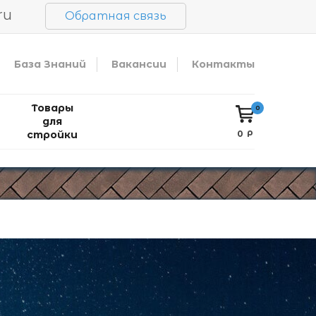
ru
Обратная связь
База Знаний
Вакансии
Контакты
Товары
0
для
стройки
0 Р