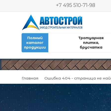
+7 495 510-71-98
Автострой. Завод строительных мат
Производство и продажа тротуарной пл
Полный
Тротуарная
каталог
плитка,
продукции
брусчатка
Главная
Ошибка 404 - страница не на