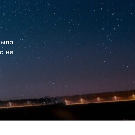
была
а не