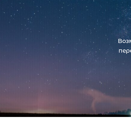
Воз
пер