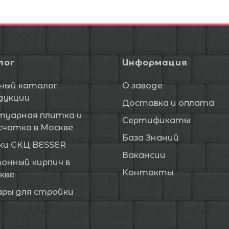
лог
Информация
ный каталог
О заводе
дукции
Доставка и оплата
туарная плитка и
Сертификаты
счатка в Москве
База Знаний
ки СКЦ BESSER
Вакансии
онный кирпич в
Контакты
кве
ары для стройки