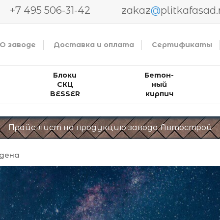
+7 495 506-31-42
zakaz
@
plitkafasad.
О заводе
Доставка и оплата
Сертификаты
ериалов
итки, блоков BESSER, кирпича
Блоки
Бетон-
СКЦ
ный
BESSER
кирпич
Прайс-лист на продукцию завода Автострой
йдена