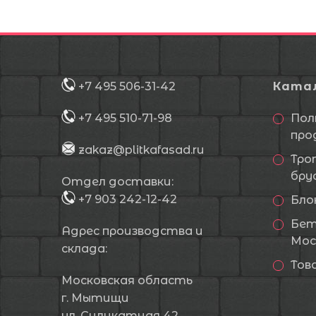
+7 495 506-31-42
Ката
+7 495 510-71-98
Пол
про
zakaz@plitkafasad.ru
Тро
бру
Отдел доставки:
+7 903 242-12-42
Бло
Бет
Адрес производства и
Мос
склада:
Тов
Московская область
г. Мытищи
ул. Силикатная 42