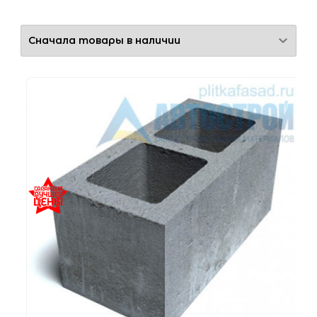
Двухпустотный
Пустотелый
Цвет
Серый
Применение
Для перегородок
Для стен