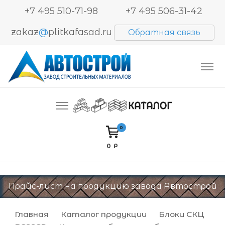
+7 495 510-71-98
+7 495 506-31-42
zakaz
@
plitkafasad.ru
Обратная связь
Производство и продажа тротуарной плитки,
Автострой. Завод строительных материалов
блоков BESSER, кирпича
0
0 Р
Прайс-лист на продукцию завода Автострой
Главная
Каталог продукции
Блоки СКЦ