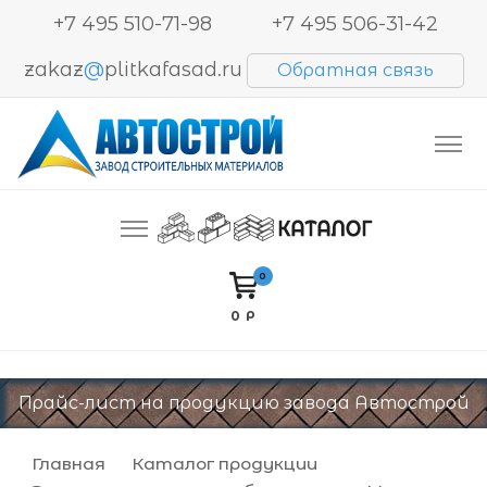
+7 495 510-71-98
+7 495 506-31-42
zakaz
@
plitkafasad.ru
Обратная связь
Производство и продажа тротуарной плитки,
Автострой. Завод строительных материалов
блоков BESSER, кирпича
0
0 Р
Прайс-лист на продукцию завода Автострой
Главная
Каталог продукции