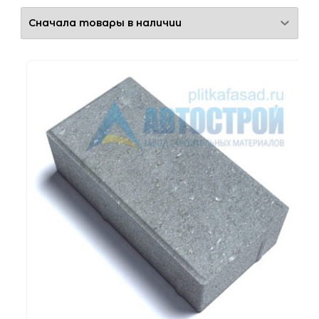
Толщина
65 мм
80 мм
Прокрас
Полный
Частичный
Цвет
Бежевый
Белый
Желтый
Коричневый
Красный
Оранжевый
Серый
Черный
Применение
Под авто
Интенсивная эксплуатация