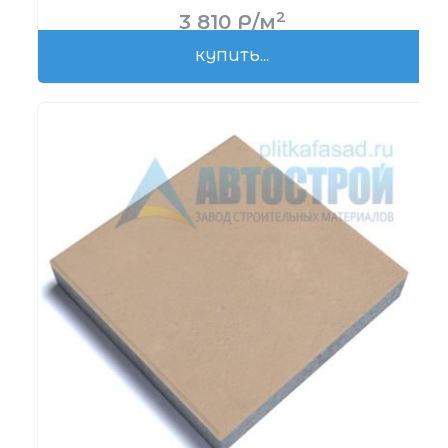
2
3 810
Р
/м
КУПИТЬ...