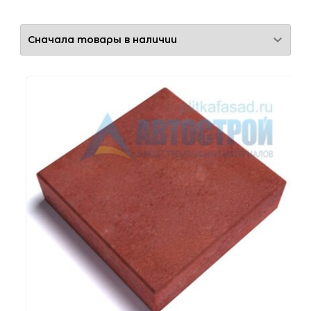
Гладкая
С рисунком
Толщина
30 мм
40 мм
50 мм
60 мм
80 мм
100 мм
Прокрас
Полный
Частичный
Цвет
Бежевый
Белый
Желтый
Коричневый
Красный
Оранжевый
Серый
Черный
Применение
Бетонное основание