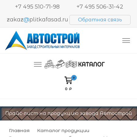
+7 495 510-71-98
+7 495 506-31-42
zakaz
@
plitkafasad.ru
Обратная связь
Производство и продажа тротуарной плитки,
Автострой. Завод строительных материалов
блоков BESSER, кирпича
0
0 Р
Прайс-лист на продукцию завода Автострой
Главная
Каталог продукции