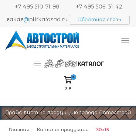
+7 495 510-71-98
+7 495 506-31-42
zakaz
@
plitkafasad.ru
Обратная связь
Производство и продажа тротуарной плитки,
Автострой. Завод строительных материалов
блоков BESSER, кирпича
0
0 Р
Прайс-лист на продукцию завода Автострой
Главная
Каталог продукции
30х15