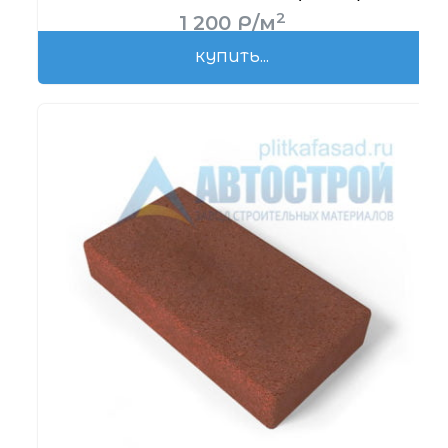
2
1 200
Р
/м
КУПИТЬ...