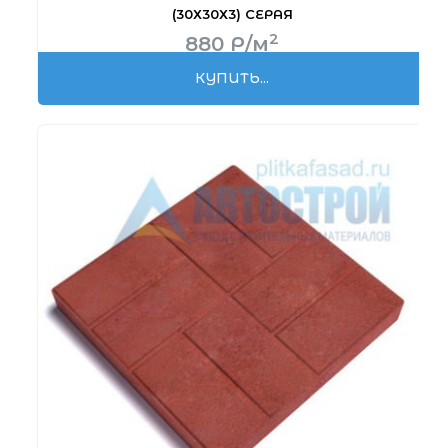
(30Х30Х3) СЕРАЯ
2
880
Р
/м
КУПИТЬ...