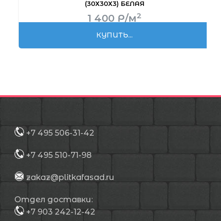
(30Х30Х3) БЕЛАЯ
2
1 400
Р
/м
КУПИТЬ...
+7 495 506-31-42
+7 495 510-71-98
zakaz@plitkafasad.ru
Отдел доставки:
+7 903 242-12-42