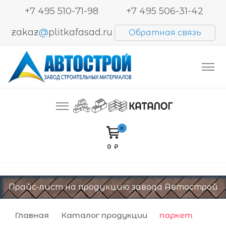
+7 495 510-71-98
+7 495 506-31-42
zakaz
@
plitkafasad.ru
Обратная связь
Производство и продажа тротуарной плитки,
Автострой. Завод строительных материалов
блоков BESSER, кирпича
0
0 Р
Прайс-лист на продукцию завода Автострой
Главная
Каталог продукции
паркет