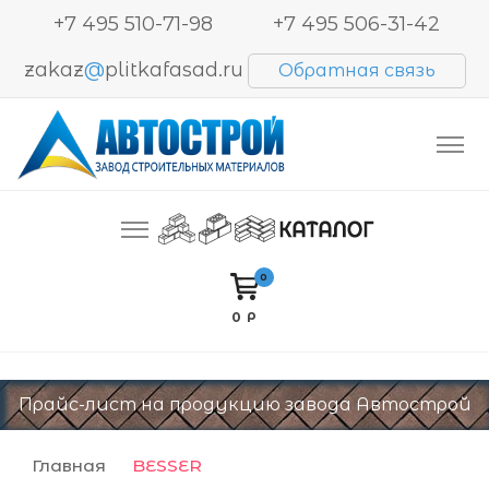
+7 495 510-71-98
+7 495 506-31-42
zakaz
@
plitkafasad.ru
Обратная связь
Производство и продажа тротуарной плитки,
Автострой. Завод строительных материалов
блоков BESSER, кирпича
0
0 Р
Прайс-лист на продукцию завода Автострой
Главная
BESSER