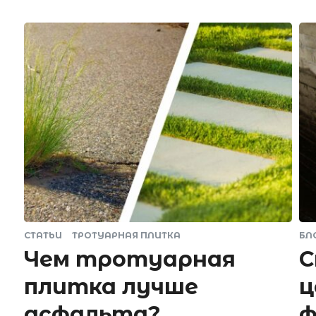
СТАТЬИ
ТРОТУАРНАЯ ПЛИТКА
БЛ
Чем тротуарная
С
плитка лучше
ц
асфальта?
ф