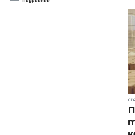
Подробнее
СТ
П
т
к