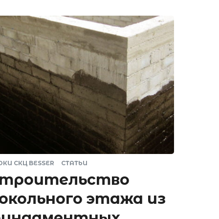
ОКИ СКЦ BESSER
СТАТЬИ
троительство
окольного этажа из
ундаментных