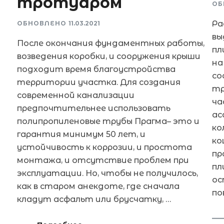
тротуаром
ОБ
Ра
ОБНОВЛЕНО
11.03.2021
вы
После окончания фундаментных работы,
пл
возведения коробки, и сооружения крыши
на
подходит время благоустройства
со
территории участка. Для создания
тр
современной канализации
ча
предпочтительнее использовать
ас
полипропиленовые трубы Прагма– это и
ко
гарантия минимум 50 лет, и
ко
устойчивость к коррозии, и простота
пр
монтажа, и отсутствие проблем при
пл
эксплуатации. Но, чтобы не получилось,
ос
как в старом анекдоте, где сначала
по
кладут асфальт или брусчатку, …