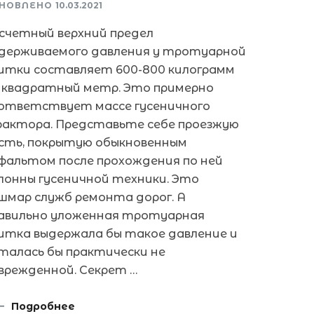
НОВЛЕНО
10.03.2021
счетный верхний предел
держиваемого давления у тротуарной
итки составляет 600-800 килограмм
 квадратный метр. Это примерно
ответствует массе гусеничного
актора. Представьте себе проезжую
сть, покрытую обыкновенным
фальтом после прохождения по ней
лонны гусеничной техники. Это
шмар служб ремонта дорог. А
авильно уложенная тротуарная
итка выдержала бы такое давление и
талась бы практически не
врежденной. Секрет …
Подробнее