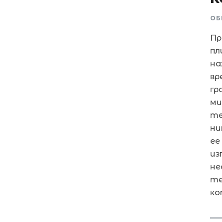
ОБ
Пр
пл
на
вр
гр
ми
те
ни
ее
из
не
те
ко