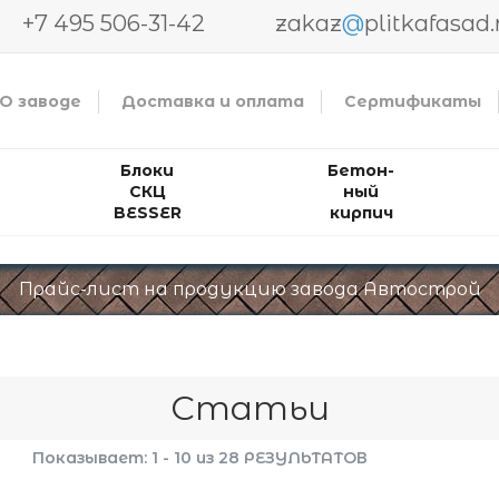
+7 495 506-31-42
zakaz
@
plitkafasad.
О заводе
Доставка и оплата
Сертификаты
ериалов
итки, блоков BESSER, кирпича
Блоки
Бетон-
СКЦ
ный
BESSER
кирпич
Прайс-лист на продукцию завода Автострой
Статьи
Показывает: 1 - 10 из 28 РЕЗУЛЬТАТОВ