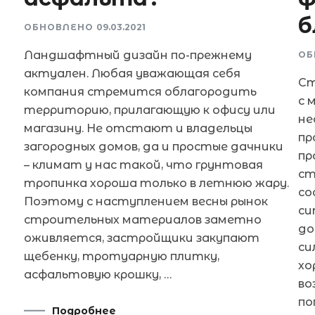
б
ОБНОВЛЕНО
09.03.2021
Ландшафтный дизайн по-прежнему
ОБ
актуален. Любая уважающая себя
Ст
компания стремится облагородить
с 
территорию, прилагающую к офису или
не
магазину. Не отстают и владельцы
пр
загородных домов, да и простые дачники
пр
– климат у нас такой, что грунтовая
ст
тропинка хороша только в летнюю жару.
со
Поэтому с наступлением весны рынок
си
строительных материалов заметно
до
оживляется, застройщики закупают
си
щебенку, тротуарную плитку,
хо
асфальтовую крошку, …
во
по
Подробнее