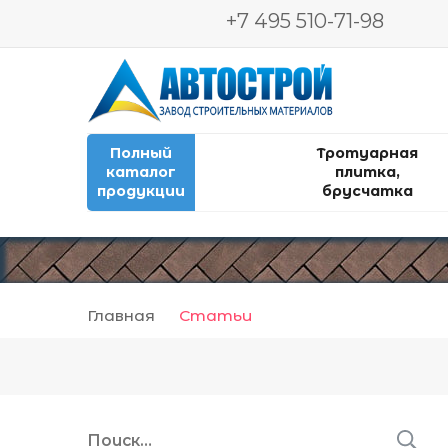
+7 495 510-71-98
Автострой. Завод строительных мат
Производство и продажа тротуарной пл
Полный
Тротуарная
каталог
плитка,
продукции
брусчатка
Главная
Статьи
Найти: