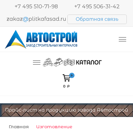
+7 495 510-71-98
+7 495 506-31-42
zakaz
@
plitkafasad.ru
Обратная связь
Производство и продажа тротуарной плитки,
Автострой. Завод строительных материалов
блоков BESSER, кирпича
0
0 Р
Прайс-лист на продукцию завода Автострой
Главная
Изготовление