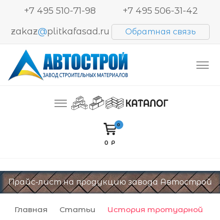
+7 495 510-71-98
+7 495 506-31-42
zakaz
@
plitkafasad.ru
Обратная связь
Производство и продажа тротуарной плитки,
Автострой. Завод строительных материалов
блоков BESSER, кирпича
0
0 Р
Прайс-лист на продукцию завода Автострой
Главная
Статьи
История тротуарной