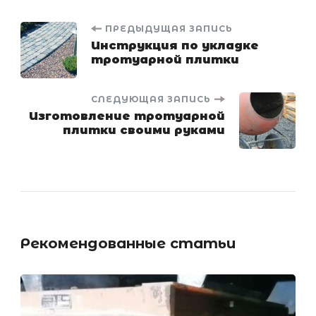
Навигация
ПРЕДЫДУЩАЯ ЗАПИСЬ
Инструкция по укладке
тротуарной плитки
по
записям
СЛЕДУЮЩАЯ ЗАПИСЬ
Изготовление тротуарной
плитки своими руками
Рекомендованные статьи