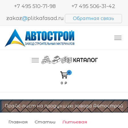
+7 495 510-71-98
+7 495 506-31-42
zakaz
@
plitkafasad.ru
Обратная связь
Производство и продажа тротуарной плитки,
Автострой. Завод строительных материалов
блоков BESSER, кирпича
0
0 Р
Прайс-лист на продукцию завода Автострой
Главная
Статьи
Литьевая