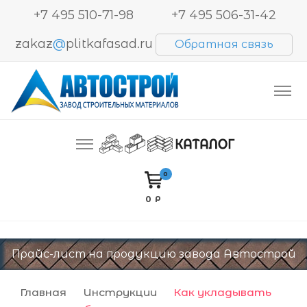
+7 495 510-71-98
+7 495 506-31-42
zakaz
@
plitkafasad.ru
Обратная связь
Производство и продажа тротуарной плитки,
Автострой. Завод строительных материалов
блоков BESSER, кирпича
0
0 Р
Прайс-лист на продукцию завода Автострой
Главная
Инструкции
Как укладывать